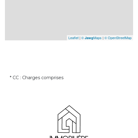
Leaflet
|
©
Maps
|
© OpenStreetMap
Jawg
* CC : Charges comprises