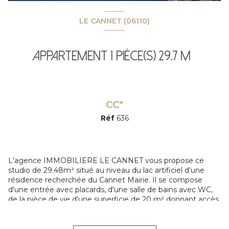
LE CANNET (06110)
Appartement 1 pièce(s) 29.7 m²
CC*
Réf
636
L'agence IMMOBILIERE LE CANNET vous propose ce
studio de 29.48m² situé au niveau du lac artificiel d'une
résidence recherchée du Cannet Mairie. Il se compose
d'une entrée avec placards, d'une salle de bains avec WC,
de la pièce de vie d'une superficie de 20 m² donnant accès
à la terrasse de 17.67m², et d'une cuisine indépendante
donnant également accès à la terrasse. Loué meublé. La
terrasse est exposée Ouest, offrant une jolie vue sur le lac