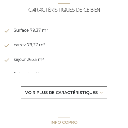
Caractéristiques de ce bien
Surface 79,37 m²
carrez 79,37 m²
séjour 26,23 m²
2 chambre(s)
1 salle(s) d'eau
VOIR PLUS DE CARACTÉRISTIQUES
construit en 1967
cuisine séparée (équipée)
INFO COPRO