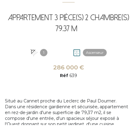
Appartement 3 pièce(s) 2 chambre(s)
79.37 m²
1
Ascenseur
286 000 €
Réf
639
Situé au Cannet proche du Leclerc de Paul Doumer.
Dans une résidence gardienne et sécurisée, appartement
en rez-de-jardin d'une superficie de 79,37 m2, il se
compose d'une entrée, d'un spacieux séjour exposé à
l'Ouest donnant sur son petit jardinet, d'une cuisine
indépendante équipée, de deux chambres avec
rangements, l'ensemble donne sur le jardin et la terrasse de