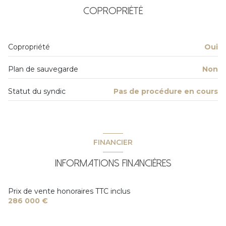
Chauffage central : autre (autre)
Copropriété
exposition Est-Ouest
Copropriété
Oui
6 étage(s)
Plan de sauvegarde
Non
ascenseur
Statut du syndic
Pas de procédure en cours
vue Verdure
cave
FINANCIER
terrasse
Informations financières
visiophone
Prix de vente honoraires TTC inclus
286 000 €
interphone