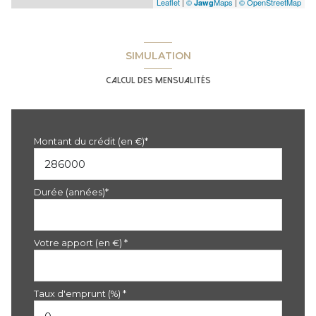
Leaflet
|
©
Maps
|
© OpenStreetMap
Jawg
SIMULATION
Calcul des mensualités
Montant du crédit (en €)*
Durée (années)*
Votre apport (en €) *
Taux d'emprunt (%) *