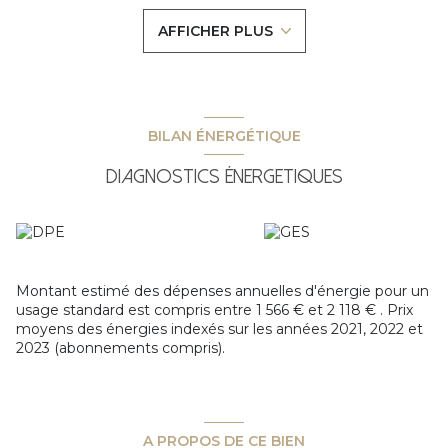
17m2 exposée Est, d'une salle d'eau et d'un WC
AFFICHER PLUS
indépendant.
Travaux de rénovation à prevoir.
Vendu avec une cave et possibilité de louer une place de
parking dans la résidence.
Les informations sur les risques auxquels ce bien est
BILAN ÉNERGÉTIQUE
exposé sont disponibles sur le site
Géorisques
Diagnostics énergetiques
Montant estimé des dépenses annuelles d'énergie pour un
usage standard est compris entre 1 566 € et 2 118 € . Prix
moyens des énergies indexés sur les années 2021, 2022 et
2023 (abonnements compris).
A PROPOS DE CE BIEN