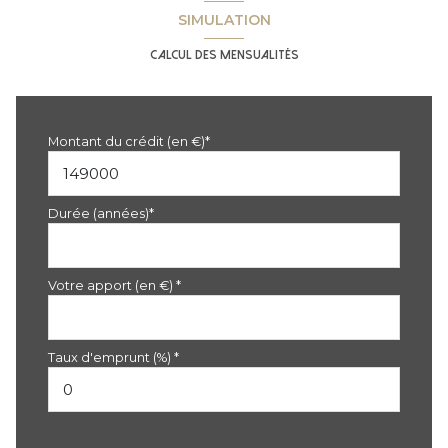
SIMULATION
Calcul des mensualités
Montant du crédit (en €)*
Durée (années)*
Votre apport (en €) *
Taux d'emprunt (%) *