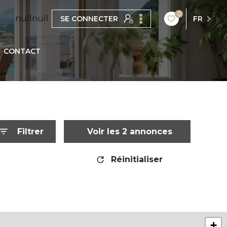
0
null
null
SE CONNECTER
FR
CONTACT
Filtrer
Voir les
2
annonces
Réinitialiser
+