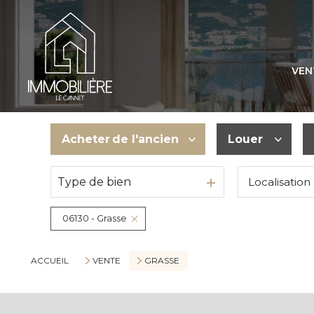
VEN
Acheter
de l'ancien
Louer
Type de bien
Localisation
De l'ancien
à l'année
06130 - Grasse
ACCUEIL
VENTE
GRASSE